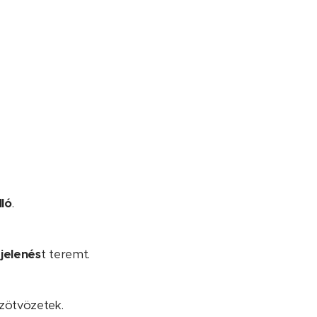
lló
.
jelenés
t teremt.
ézötvözetek.