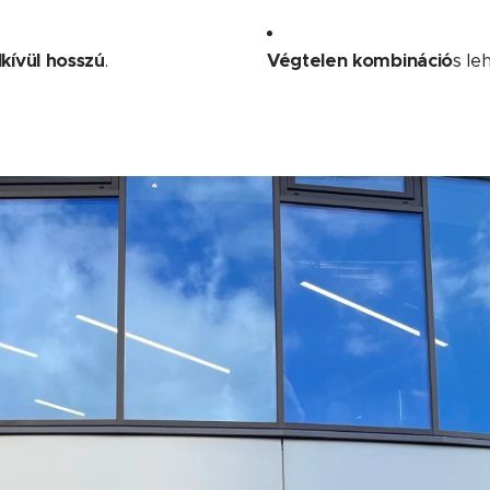
kívül hosszú
.
Végtelen kombináció
s le