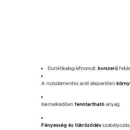
korszerű
Esztétikailag kifinomult,
felüle
A rozsdamentes acél alapvetően
körny
Kiemelkedően
fenntartható
anyag.
Fényesség és tükröződés
szabályozása