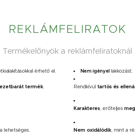
REKLÁMFELIRATOK
Termékelőnyök a reklámfeliratoknál
Nem igényel
tkialakításokkal érhető el.
lakkozást.
ezetbarát termék
.
Rendkívül
tartós és ellená
Karakteres
, erőteljes
meg
 lehetséges.
Nem oxidálódik
, mint a r