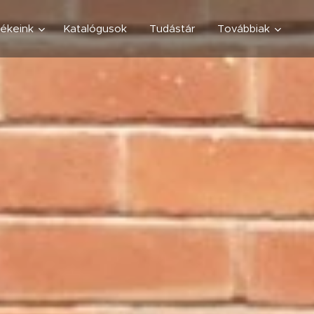
ékeink
Katalógusok
Tudástár
Továbbiak