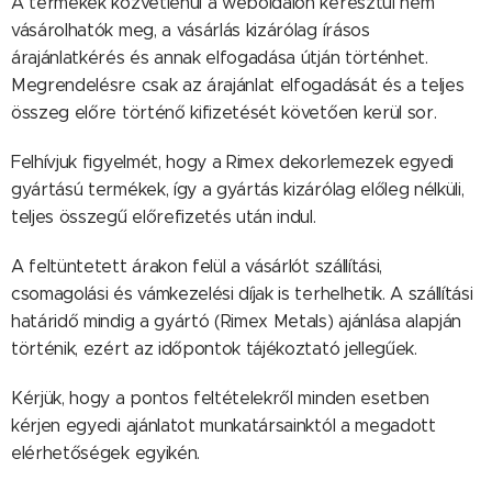
A termékek közvetlenül a weboldalon keresztül nem
vásárolhatók meg, a vásárlás kizárólag írásos
árajánlatkérés és annak elfogadása útján történhet.
Megrendelésre csak az árajánlat elfogadását és a teljes
összeg előre történő kifizetését követően kerül sor.
Felhívjuk figyelmét, hogy a Rimex dekorlemezek egyedi
gyártású termékek, így a gyártás kizárólag előleg nélküli,
teljes összegű előrefizetés után indul.
A feltüntetett árakon felül a vásárlót szállítási,
csomagolási és vámkezelési díjak is terhelhetik. A szállítási
határidő mindig a gyártó (Rimex Metals) ajánlása alapján
történik, ezért az időpontok tájékoztató jellegűek.
Kérjük, hogy a pontos feltételekről minden esetben
kérjen egyedi ajánlatot munkatársainktól a megadott
elérhetőségek egyikén.