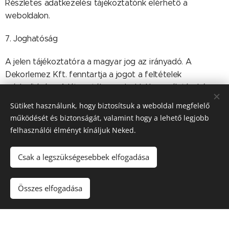
Részletes adatkezelési tájékoztatónk elérhető a
weboldalon.
7. Joghatóság
A jelen tájékoztatóra a magyar jog az irányadó. A
Dekorlemez Kft. fenntartja a jogot a feltételek
módosítására. A látogatók a weboldal használatával és az
ajánlatkéréssel egyidejűleg elfogadják a fenti feltételeket.
Sütiket használunk, hogy biztosítsuk a weboldal megfelelő
működését és biztonságát, valamint hogy a lehető legjobb
felhasználói élményt kínáljuk Neked.
Adatkezelési tájékoztató
Csak a legszükségesebbek elfogadása
Hatályos: 2025. október 17-től
Összes elfogadása
Üzemeltető (Adatkezelő):
Dekorlemez Kft.