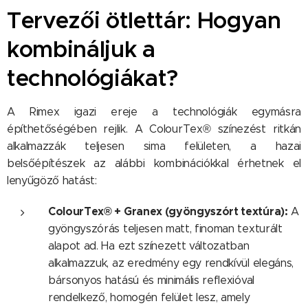
Tervezői ötlettár: Hogyan
kombináljuk a
technológiákat?
A Rimex igazi ereje a technológiák egymásra
építhetőségében rejlik. A ColourTex® színezést ritkán
alkalmazzák teljesen sima felületen, a hazai
belsőépítészek az alábbi kombinációkkal érhetnek el
lenyűgöző hatást:
ColourTex® + Granex
(gyöngyszórt textúra):
A
gyöngyszórás teljesen matt, finoman texturált
alapot ad. Ha ezt színezett változatban
alkalmazzuk, az eredmény egy rendkívül elegáns,
bársonyos hatású és minimális reflexióval
rendelkező, homogén felület lesz, amely