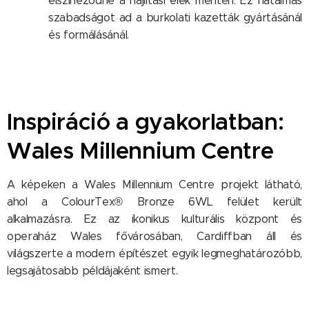
elszíneződne a hajlítási élek mentén. Ez hatalmas
szabadságot ad a burkolati kazetták gyártásánál
és formálásánál.
Inspiráció a gyakorlatban:
Wales Millennium Centre
A képeken a Wales Millennium Centre projekt látható,
ahol a ColourTex® Bronze 6WL felület került
alkalmazásra. Ez az ikonikus kulturális központ és
operaház Wales fővárosában, Cardiffban áll és
világszerte a modern építészet egyik legmeghatározóbb,
legsajátosabb példájaként ismert.