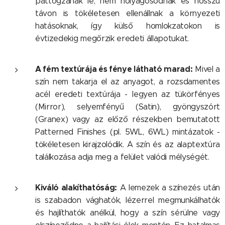
pattogzanak le, nem hólyagosodnak és hosszú
távon is tökéletesen ellenállnak a környezeti
hatásoknak, így külső homlokzatokon is
évtizedekig megőrzik eredeti állapotukat.
A fém textúrája és fénye látható marad:
Mivel a
szín nem takarja el az anyagot, a rozsdamentes
acél eredeti textúrája - legyen az tükörfényes
(Mirror), selyemfényű (Satin), gyöngyszórt
(Granex) vagy az előző részekben bemutatott
Patterned Finishes (pl. 5WL, 6WL) mintázatok -
tökéletesen kirajzolódik. A szín és az alaptextúra
találkozása adja meg a felület valódi mélységét.
Kiváló alakíthatóság:
A lemezek a színezés után
is szabadon vághatók, lézerrel megmunkálhatók
és hajlíthatók anélkül, hogy a szín sérülne vagy