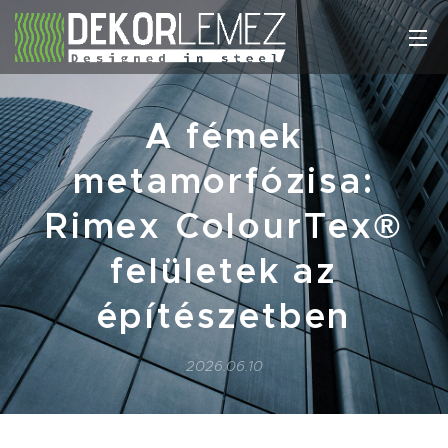
A fémek
metamorfózisa:
Rimex ColourTex®
felületek az
építészetben
2026.06.10