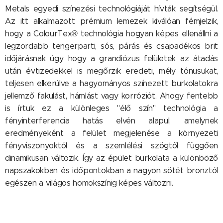
Metals egyedi színezési technológiáját hívták segítségül.
Az itt alkalmazott prémium lemezek kiválóan fémjelzik,
hogy a ColourTex® technológia hogyan képes ellenállni a
legzordabb tengerparti, sós, párás és csapadékos brit
időjárásnak úgy, hogy a grandiózus felületek az átadás
után évtizedekkel is megőrzik eredeti, mély tónusukat,
teljesen elkerülve a hagyományos színezett burkolatokra
jellemző fakulást, hámlást vagy korróziót. Ahogy fentebb
is írtuk ez a különleges "élő szín" technológia a
fényinterferencia hatás elvén alapul, amelynek
eredményeként a felület megjelenése a környezeti
fényviszonyoktól és a szemlélési szögtől függően
dinamikusan változik. Így az épület burkolata a különböző
napszakokban és időpontokban a nagyon sötét bronztól
egészen a világos homokszínig képes változni.