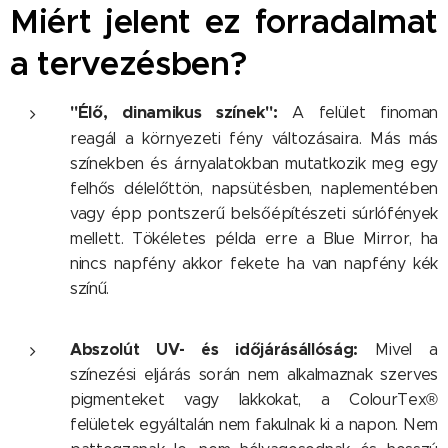
Miért jelent ez forradalmat
a tervezésben?
"Élő, dinamikus színek":
A felület finoman
reagál a környezeti fény változásaira. Más más
színekben és árnyalatokban mutatkozik meg egy
felhős délelőttön, napsütésben, naplementében
vagy épp pontszerű belsőépítészeti súrlófények
mellett. Tökéletes példa erre a Blue Mirror, ha
nincs napfény akkor fekete ha van napfény kék
színű.
Abszolút UV- és időjárásállóság:
Mivel a
színezési eljárás során nem alkalmaznak szerves
pigmenteket vagy lakkokat, a ColourTex®
felületek egyáltalán nem fakulnak ki a napon. Nem