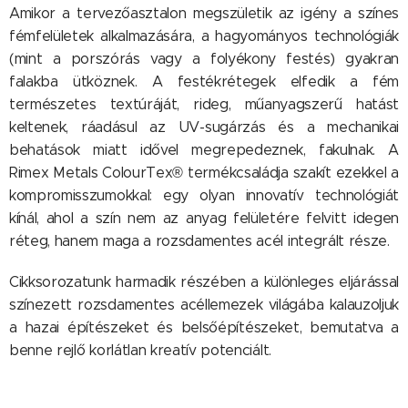
Amikor a tervezőasztalon megszületik az igény a színes
fémfelületek alkalmazására, a hagyományos technológiák
(mint a porszórás vagy a folyékony festés) gyakran
falakba ütköznek. A festékrétegek elfedik a fém
természetes textúráját, rideg, műanyagszerű hatást
keltenek, ráadásul az UV-sugárzás és a mechanikai
behatások miatt idővel megrepedeznek, fakulnak. A
Rimex Metals ColourTex® termékcsaládja szakít ezekkel a
kompromisszumokkal: egy olyan innovatív technológiát
kínál, ahol a szín nem az anyag felületére felvitt idegen
réteg, hanem maga a rozsdamentes acél integrált része.
Cikksorozatunk harmadik részében a különleges eljárással
színezett rozsdamentes acéllemezek világába kalauzoljuk
a hazai építészeket és belsőépítészeket, bemutatva a
benne rejlő korlátlan kreatív potenciált.