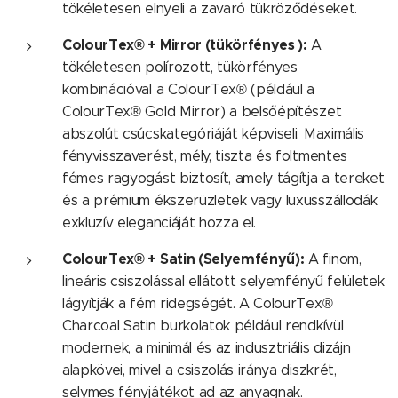
tökéletesen elnyeli a zavaró tükröződéseket.
ColourTex® + Mirror (tükörfényes ):
A
tökéletesen polírozott, tükörfényes
kombinációval a ColourTex® (például a
ColourTex® Gold Mirror) a belsőépítészet
abszolút csúcskategóriáját képviseli. Maximális
fényvisszaverést, mély, tiszta és foltmentes
fémes ragyogást biztosít, amely tágítja a tereket
és a prémium ékszerüzletek vagy luxusszállodák
exkluzív eleganciáját hozza el.
ColourTex® + Satin (Selyemfényű):
A finom,
lineáris csiszolással ellátott selyemfényű felületek
lágyítják a fém ridegségét. A ColourTex®
Charcoal Satin burkolatok például rendkívül
modernek, a minimál és az indusztriális dizájn
alapkövei, mivel a csiszolás iránya diszkrét,
selymes fényjátékot ad az anyagnak.